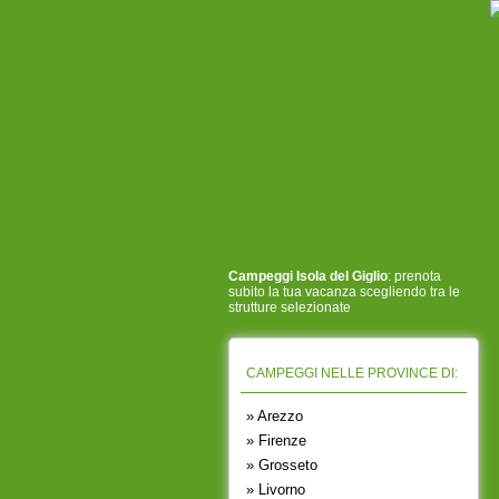
Campeggi Isola del Giglio
: prenota
subito la tua vacanza scegliendo tra le
strutture selezionate
CAMPEGGI NELLE PROVINCE DI:
» Arezzo
» Firenze
» Grosseto
» Livorno