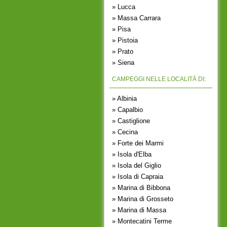
» Lucca
» Massa Carrara
» Pisa
» Pistoia
» Prato
» Siena
CAMPEGGI NELLE LOCALITÀ DI:
» Albinia
» Capalbio
» Castiglione
» Cecina
» Forte dei Marmi
» Isola d'Elba
» Isola del Giglio
» Isola di Capraia
» Marina di Bibbona
» Marina di Grosseto
» Marina di Massa
» Montecatini Terme