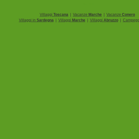
Link utili
Villaggi
Toscana
|
Vacanze
Marche
|
Vacanze
Conero
Villaggi in
Sardegna
|
Villaggi
Marche
|
Villaggi
Abruzzo
|
Campegg