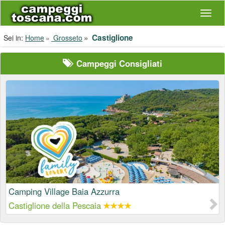
Navig
Castiglione
Sei in:
Home
Grosseto
Campeggi Consigliati
Camping Village Baia Azzurra
Castiglione della Pescaia